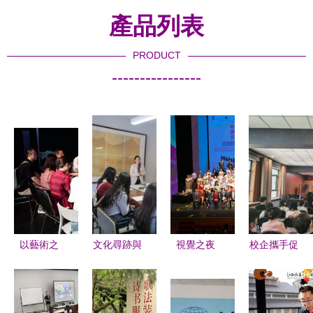
產品列表
PRODUCT
----------------
以藝術之
文化尋跡與
視覺之夜
校企攜手促
名，致敬青
青春表達
文化藝術中
就業 文旅
春與奉獻
新聞中心學
的視覺交流
融合譜新篇
《十年》主
生記者參觀
與創意融合
——音樂與