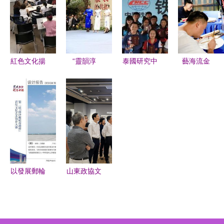
創與支教志
曇華林藝術
舞蹈學院與
愿者共話成
區聚焦當代
海天集團伊
長
文化藝術交
犁歡樂嘉年
流策劃
華文旅城訪
紅色文化揚
“靈韻淳
泰國研究中
藝海流金
企拓崗拓研
帆遠航 遵
風”姚德淳
心舉辦異彩
情滿贛鄱
交流座談會
義市骨干班
家訓書法作
紛呈的漢語
內地與港澳
側記
主任高級研
品展在杜甫
文化體驗營
文化與旅游
修班走進中
草堂啟幕
界交流活動
華藝術宮
一場跨越時
在景共譜新
空的文化對
篇
話
以發展郵輪
山東政協文
文化促青年
史館文化藝
交流 第二
術交流策劃
屆南沙郵輪
研究報告