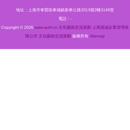
母港杯青年
地址：上海市奉賢區奉城鎮新奉公路2013號2幢3149室
文化藝術設
電話：-
計大賽圓滿
Copyright © 2026
www.auhl.cn
文化藝術交流策劃
上海賃誠企業管理有
落幕
限公司
文化藝術交流策劃
版權所有
Sitemap