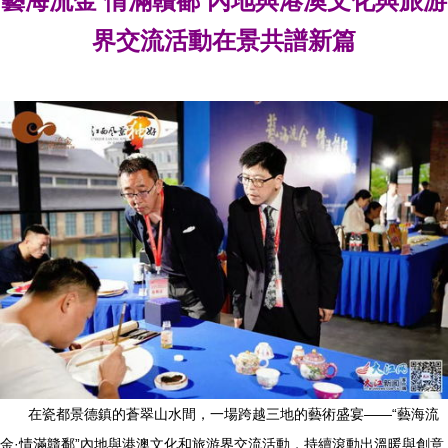
藝海流金 情滿贛鄱 內地與港澳文化與旅游
界交流活動在景共譜新篇
在瓷都景德鎮的蒼翠山水間，一場跨越三地的藝術盛宴——“藝海流
金·情滿贛鄱”內地與港澳文化和旅游界交流活動，持續滾動出溫暖與創意