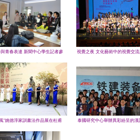
與青春表達 新聞中心學生記者參
視覺之夜 文化藝術中的視覺交
林藝術區聚焦當代文化藝術交流策
合
劃
淳風”姚德淳家訓書法作品展在杜甫
泰國研究中心舉辦異彩紛呈的漢
啟幕 一場跨越時空的文化對話
驗營