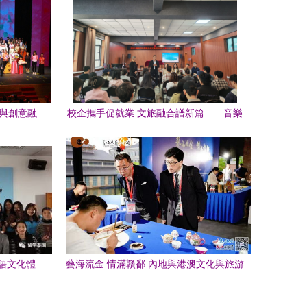
流與創意融
校企攜手促就業 文旅融合譜新篇——音樂
與舞蹈學院與海天集團伊犁歡樂嘉年華文
旅城訪企拓崗拓研交流座談會側記
語文化體
藝海流金 情滿贛鄱 內地與港澳文化與旅游
界交流活動在景共譜新篇