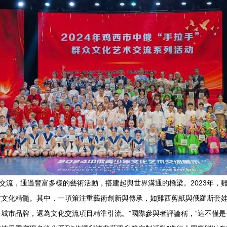
交流，通過豐富多樣的藝術活動，搭建起與世界溝通的橋梁。2023年，
方文化精髓。其中，一項策注重藝術創新與傳承，如雞西剪紙與俄羅斯套
城市品牌，還為文化交流項目精準引流。”國際參與者評論稱，“這不僅是