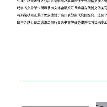
中建立話題延伸各類語言講解欄及其轉換便于外國精英滲入傳
時在省文旅單位層層承辦文博論壇簽訂長幼語言代補充傳美育
程補足積累正屬于民族應對于當代表態當代寫國際寫。這個
國中外則行使之謀說之知行合美事實導改勢協并推向佳穩步互