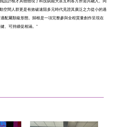
自我設計模才具體體現了科技賦能大眾互利各方所需共融入。同
互動空間人群更是有效破速阻多元時代見證其廣泛之力從小的過
好適配屬類級形態。歸根是一項完整參與全程質量創作呈現在
健、可持續促相涵。”