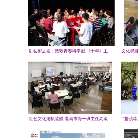
以藝術之名，致敬青春與奉獻 《十年》主
文化尋跡
創與支教志愿者共話成長
觀曇華
紅色文化揚帆遠航 遵義市骨干班主任高級
“靈韻
研修班走進中華藝術宮
草堂