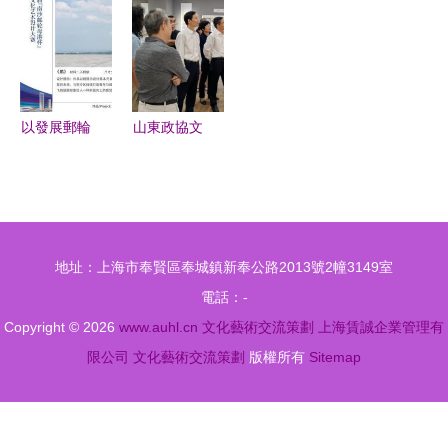
修班走進中
草堂啟幕
界交流活動
華藝術宮
一場跨越時
在景共譜新
空的文化對
篇
話
以發展郵輪
山東政協文
文化促青年
史館文化藝
交流 第二
術交流策劃
屆南沙郵輪
研究報告
母港杯青年
地址：上海市奉賢區奉城鎮新奉公路2013號2幢3149室
文化藝術設
電話：-
計大賽圓滿
Copyright © 2026
www.auhl.cn
文化藝術交流策劃
上海賃誠企業管理有
落幕
限公司
文化藝術交流策劃
版權所有
Sitemap