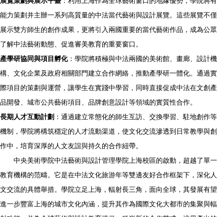
展覽策劃與展示平臺
：利用上海作為全球藝術窗口的地緣優勢，學院將有
能力策劃并主辦一系列高質量的中法當代藝術與設計展覽。這些展覽不僅
展示雙方師生的創作成果，更將引入兩國重要的當代藝術作品，成為公眾
了解中法藝術動態、促進審美教育的重要窗口。
產學研協同與項目孵化
：學院將積極與中法兩國的美術館、畫廊、設計機
構、文化企業及政府相關部門建立合作網絡，推動產學研一體化。通過實
際項目的策劃與運營，讓學生在實踐中學習，同時直接促成中法在文創產
品開發、城市公共藝術項目、品牌創意設計等領域的實質性合作。
長期人才互動計劃
：通過建立常態化的師生互訪、交換學習、駐地創作等
機制，學院將構筑穩定的人才流動渠道，使文化交流滲透到日常教學與創
作中，培育深厚的人文友誼與持久的合作紐帶。
中央美術學院中法藝術與設計管理學院上海校區的啟動，超越了單一
教育機構的范疇。它是在中法文化旅游年等雙邊友好合作框架下，深化人
文交流的具體舉措。學院立足上海，輻射長三角，面向全球，其發展有望
進一步豐富上海的城市文化內涵，提升其作為國際文化大都市的集聚與輻