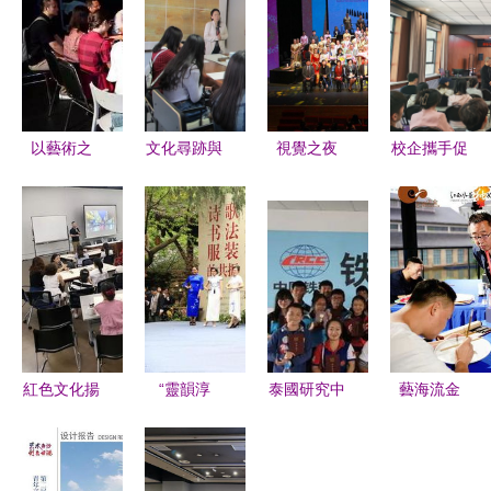
以藝術之
文化尋跡與
視覺之夜
校企攜手促
名，致敬青
青春表達
文化藝術中
就業 文旅
春與奉獻
新聞中心學
的視覺交流
融合譜新篇
《十年》主
生記者參觀
與創意融合
——音樂與
創與支教志
曇華林藝術
舞蹈學院與
愿者共話成
區聚焦當代
海天集團伊
長
文化藝術交
犁歡樂嘉年
流策劃
華文旅城訪
紅色文化揚
“靈韻淳
泰國研究中
藝海流金
企拓崗拓研
帆遠航 遵
風”姚德淳
心舉辦異彩
情滿贛鄱
交流座談會
義市骨干班
家訓書法作
紛呈的漢語
內地與港澳
側記
主任高級研
品展在杜甫
文化體驗營
文化與旅游