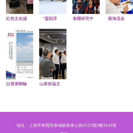
長
文化藝術交
犁歡樂嘉年
流策劃
華文旅城訪
紅色文化揚
“靈韻淳
泰國研究中
藝海流金
企拓崗拓研
帆遠航 遵
風”姚德淳
心舉辦異彩
情滿贛鄱
交流座談會
義市骨干班
家訓書法作
紛呈的漢語
內地與港澳
側記
主任高級研
品展在杜甫
文化體驗營
文化與旅游
修班走進中
草堂啟幕
界交流活動
華藝術宮
一場跨越時
在景共譜新
空的文化對
篇
話
以發展郵輪
山東政協文
文化促青年
史館文化藝
交流 第二
術交流策劃
屆南沙郵輪
研究報告
母港杯青年
地址：上海市奉賢區奉城鎮新奉公路2013號2幢3149室
文化藝術設