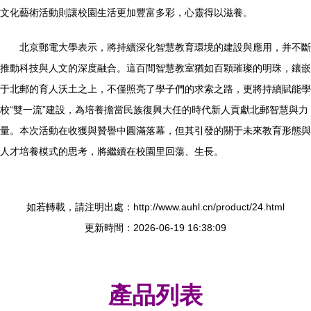
文化藝術活動則讓校園生活更加豐富多彩，心靈得以滋養。
北京郵電大學表示，將持續深化智慧教育環境的建設與應用，并不斷
推動科技與人文的深度融合。這百間智慧教室猶如百顆璀璨的明珠，鑲嵌
于北郵的育人沃土之上，不僅照亮了學子們的求索之路，更將持續賦能學
校“雙一流”建設，為培養擔當民族復興大任的時代新人貢獻北郵智慧與力
量。本次活動在收獲與贊譽中圓滿落幕，但其引發的關于未來教育形態與
人才培養模式的思考，將繼續在校園里回蕩、生長。
如若轉載，請注明出處：http://www.auhl.cn/product/24.html
更新時間：2026-06-19 16:38:09
產品列表