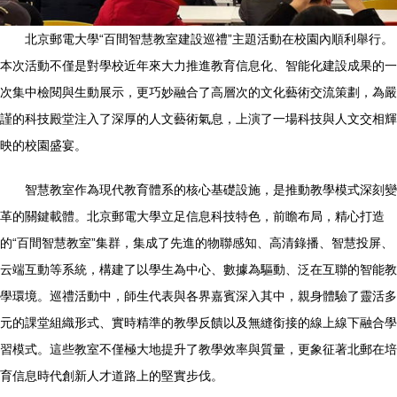
北京郵電大學“百間智慧教室建設巡禮”主題活動在校園內順利舉行。
本次活動不僅是對學校近年來大力推進教育信息化、智能化建設成果的一
次集中檢閱與生動展示，更巧妙融合了高層次的文化藝術交流策劃，為嚴
謹的科技殿堂注入了深厚的人文藝術氣息，上演了一場科技與人文交相輝
映的校園盛宴。
智慧教室作為現代教育體系的核心基礎設施，是推動教學模式深刻變
革的關鍵載體。北京郵電大學立足信息科技特色，前瞻布局，精心打造
的“百間智慧教室”集群，集成了先進的物聯感知、高清錄播、智慧投屏、
云端互動等系統，構建了以學生為中心、數據為驅動、泛在互聯的智能教
學環境。巡禮活動中，師生代表與各界嘉賓深入其中，親身體驗了靈活多
元的課堂組織形式、實時精準的教學反饋以及無縫銜接的線上線下融合學
習模式。這些教室不僅極大地提升了教學效率與質量，更象征著北郵在培
育信息時代創新人才道路上的堅實步伐。