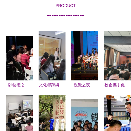
PRODUCT
----------------
以藝術之
文化尋跡與
視覺之夜
校企攜手促
名，致敬青
青春表達
文化藝術中
就業 文旅
春與奉獻
新聞中心學
的視覺交流
融合譜新篇
《十年》主
生記者參觀
與創意融合
——音樂與
創與支教志
曇華林藝術
舞蹈學院與
愿者共話成
區聚焦當代
海天集團伊