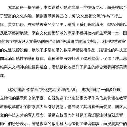
尤為值得一提的是，本次巡禮活動絕非單一的技術展示，而是被賦予
了豐富的文化內涵。策劃團隊獨具匠心，將“文化藝術交流”作為平行主
線，貫穿始終。在智慧教室的空間里，舉辦了系列高端講座、學術沙龍以
及數字藝術展覽。來自文化藝術領域的專家學者與校內師生齊聚一堂，圍
繞“數字技術與人文藝術的融合創新”等議題展開深度對話；利用智慧教室
的先進視聽設備，展映了多部前沿的數字媒體藝術作品，讓理性的科技空
間流淌出感性的藝術旋律。這種策劃有效打破了學科壁壘，促進了理工思
維與人文精神的碰撞與融合，潛移默化地提升了師生的綜合素養與審美情
趣。
此次“建設巡禮”與“文化交流”并舉的活動，成功搭建了一個多維度、
立體化的展示與交流平臺。它既彰顯了北京郵電大學作為信息黃埔在教育
教學改革前沿的探索實力與引領姿態，也展現了其培養全面發展、胸懷人
文的科技人才的育人理念。活動在校園內外引起了廣泛關注與熱烈反響，
師生們紛紛表示，智慧教室的啟用極大地優化了學習體驗，而浸潤其中的